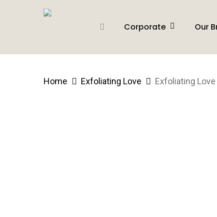
Skip
to
Corporate
Our B
main
content
Home
Exfoliating Love
Exfoliating Love