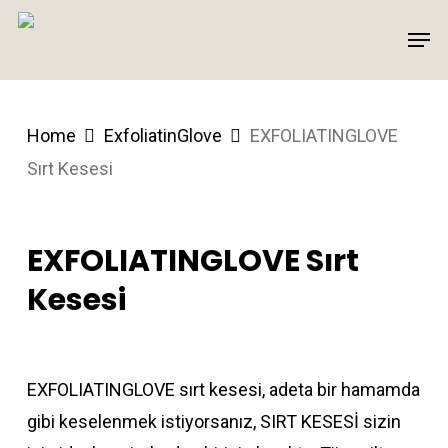
Skip
Men
to
main
content
Home
ExfoliatinGlove
EXFOLIATINGLOVE
Sırt Kesesi
EXFOLIATINGLOVE Sırt
Kesesi
EXFOLIATINGLOVE sırt kesesi, adeta bir hamamda
gibi keselenmek istiyorsanız, SIRT KESESİ sizin