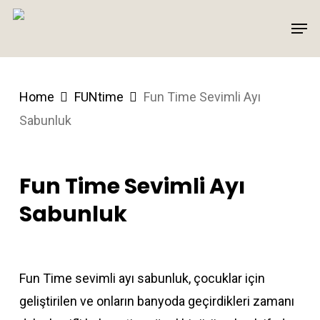
Skip
Men
to
main
content
Home
FUNtime
Fun Time Sevimli Ayı
Sabunluk
Fun Time Sevimli Ayı
Sabunluk
Fun Time sevimli ayı sabunluk, çocuklar için
geliştirilen ve onların banyoda geçirdikleri zamanı