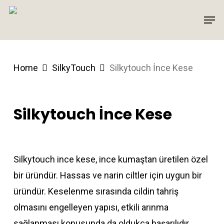
Skip
Men
to
main
content
Home
SilkyTouch
Silkytouch İnce Kese
Silkytouch İnce Kese
Silkytouch ince kese, ince kumaştan üretilen özel
bir üründür. Hassas ve narin ciltler için uygun bir
üründür. Keselenme sırasında cildin tahriş
olmasını engelleyen yapısı, etkili arınma
sağlanması konusunda da oldukça başarılıdır.